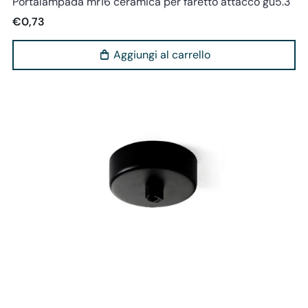
Portalampada mr16 ceramica per faretto attacco gu5.3
€0,73
Aggiungi al carrello