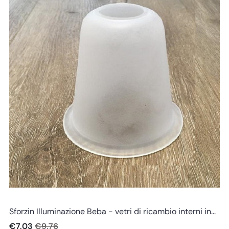
Sforzin illuminazione
Sforzin Illuminazione Beba - vetri di ricambio interni in...
€7,03
€9,76