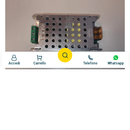
Accedi
Carrello
Telefono
Whatsapp
Perenz
TRASFORMATORE PER 6617-6620-6622
€41,02
€50,02
Aggiungi al carrello