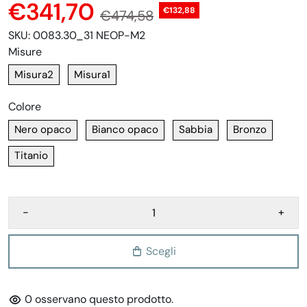
€341,70
€132,88
€474,58
SKU:
0083.30_31 NEOP-M2
Misure
Misura2
Misura1
Colore
Nero opaco
Bianco opaco
Sabbia
Bronzo
Titanio
-
+
Scegli
0
osservano questo prodotto.